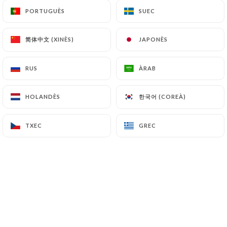
PORTUGUÈS
PORTUGUÈS
SUEC
SUEC
Alexa S. valoració
简体中文 (XINÈS)
简体中文 (XINÈS)
JAPONÈS
JAPONÈS
A
5/5
Seit Jahren unverändert gute Küche zu
RUS
RUS
ÀRAB
ÀRAB
einem fairen Preis mit tollem Service!
24/02/2026
•
09:27
한국어 (COREÀ)
한국어 (COREÀ)
HOLANDÈS
HOLANDÈS
Claire V. valoració
TXEC
TXEC
GREC
GREC
C
5/5
Accueil chaleureux et souriant, cadre
délicieusement rétro, et cuisine sans
chichi et très savoureuse. Une adresse à
recommander, vraiment !
13/02/2026
•
09:27