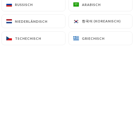
RUSSISCH
RUSSISCH
ARABISCH
ARABISCH
DE
MENÜ
한국어 (KOREANISCH)
한국어 (KOREANISCH)
NIEDERLÄNDISCH
NIEDERLÄNDISCH
TSCHECHISCH
TSCHECHISCH
GRIECHISCH
GRIECHISCH
/
START
GALERIE
Galerie