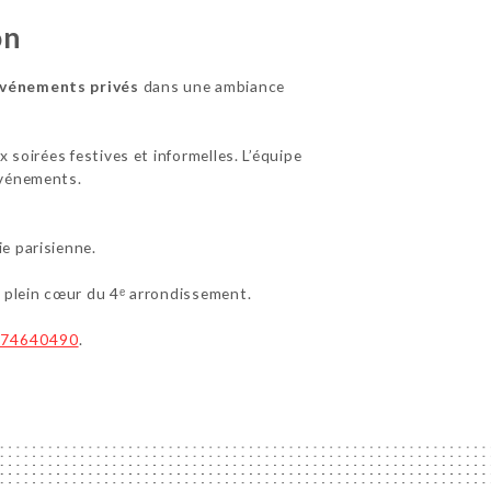
on
événements privés
dans une ambiance
 soirées festives et informelles. L’équipe
événements.
e parisienne.
n plein cœur du 4ᵉ arrondissement.
74640490
.