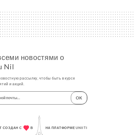
всеми новостями о
u Nil
овостную рассылку, чтобы быть в курсе
тий и акций.
OK
Т СОЗДАН С
В
НА ПЛАТФОРМЕ
UNIITI